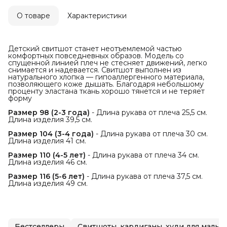
О товаре
Характеристики
Детский свитшот станет неотъемлемой частью
комфортных повседневных образов. Модель со
спущенной линией плеч не стесняет движений, легко
снимается и надевается. Свитшот выполнен из
натурального хлопка — гипоаллергенного материала,
позволяющего коже дышать. Благодаря небольшому
проценту эластана ткань хорошо тянется и не теряет
форму
Размер 98 (2-3 года)
- Длина рукава от плеча 25,5 см.
Длина изделия 39,5 см.
Размер 104 (3-4 года)
- Длина рукава от плеча 30 см.
Длина изделия 41 см.
Размер 110 (4-5 лет)
- Длина рукава от плеча 34 см.
Длина изделия 46 см.
Размер 116 (5-6 лет)
- Длина рукава от плеча 37,5 см.
Длина изделия 49 см.
Бестселлеры
Свитшоты, кардиганы, худ