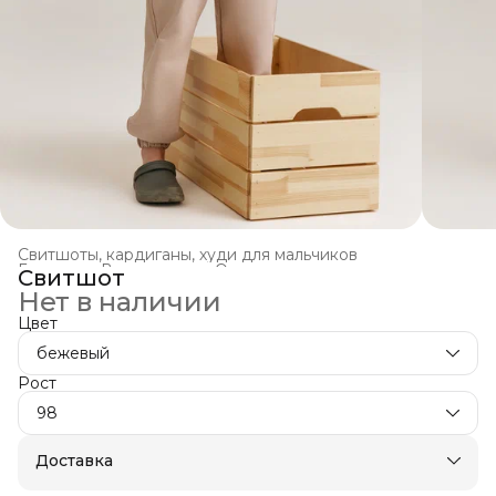
Свитшоты, кардиганы, худи для мальчиков
Главная
›
Все товары
›
Одежда для мальчиков
›
Свитшот
Нет в наличии
Цвет
бежевый
Рост
98
Доставка