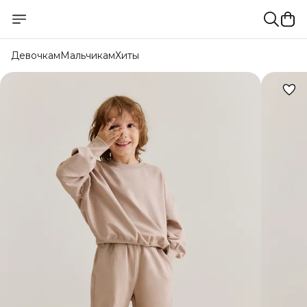
Девочкам
Мальчикам
Хиты