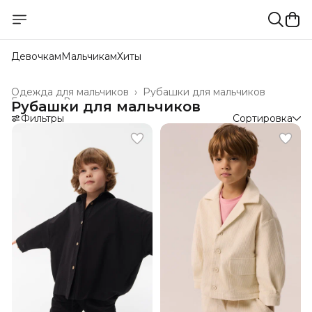
Девочкам
Мальчикам
Хиты
Одежда для мальчиков
›
Рубашки для мальчиков
Главная
›
Все товары
›
Рубашки для мальчиков
Фильтры
Сортировка