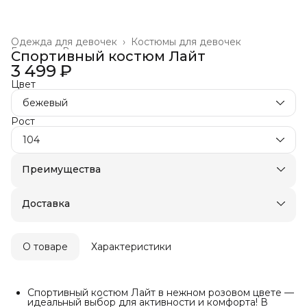
Одежда для девочек
›
Костюмы для девочек
Главная
›
Все товары
›
Спортивный костюм Лайт
3 499 ₽
Цвет
бежевый
Рост
104
Преимущества
Оплата частями в Сплит
Оплата — картой, СБП или наличными
Доставка
О товаре
Характеристики
Спортивный костюм Лайт в нежном розовом цвете —
идеальный выбор для активности и комфорта! В