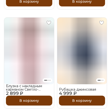
В корзину
В корзину
Блузка с накладным
карманом Светло-
Рубашка джинсовая
2 899 ₽
розовая
4 999 ₽
В корзину
В корзину