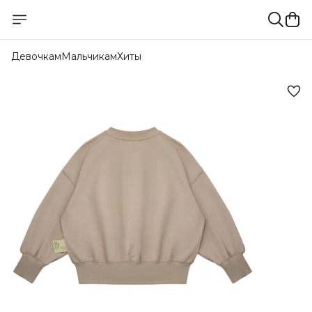
Девочкам
Мальчикам
Хиты