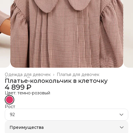
Одежда для девочек
›
Платья для девочек
Главная
›
Все товары
›
Платье-колокольчик в клеточку
4 899 ₽
Цвет: темно-розовый
Рост
92
Преимущества
Оплата частями в Сплит