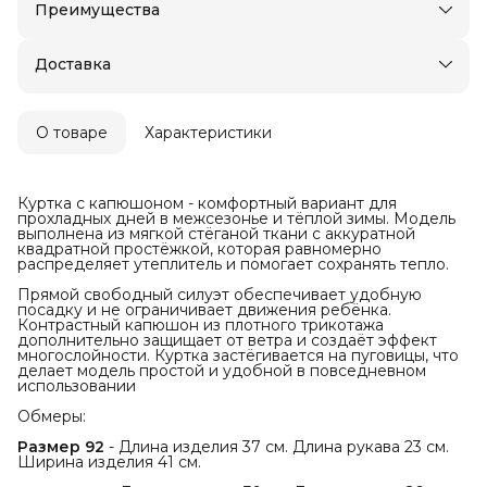
Преимущества
Оплата частями в Сплит
Оплата — картой, СБП или наличными
Доставка
О товаре
Характеристики
Куртка с капюшоном - комфортный вариант для
прохладных дней в межсезонье и тёплой зимы. Модель
выполнена из мягкой стёганой ткани с аккуратной
квадратной простёжкой, которая равномерно
распределяет утеплитель и помогает сохранять тепло.
Прямой свободный силуэт обеспечивает удобную
посадку и не ограничивает движения ребёнка.
Контрастный капюшон из плотного трикотажа
дополнительно защищает от ветра и создаёт эффект
многослойности. Куртка застёгивается на пуговицы, что
делает модель простой и удобной в повседневном
использовании
Обмеры:
Размер 92
- Длина изделия 37 см. Длина рукава 23 см.
Ширина изделия 41 см.