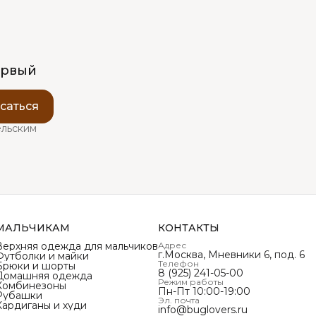
ервый
саться
ельским
МАЛЬЧИКАМ
КОНТАКТЫ
Верхняя одежда для мальчиков
Адрес
г.Москва, Мневники 6, под. 6
Футболки и майки
Телефон
Брюки и шорты
8 (925) 241-05-00
Домашняя одежда
Режим работы
Комбинезоны
Пн-Пт 10:00-19:00
Рубашки
Эл. почта
Кардиганы и худи
info@buglovers.ru