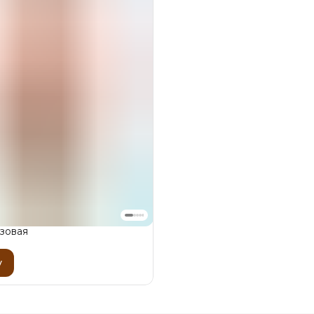
зовая
у