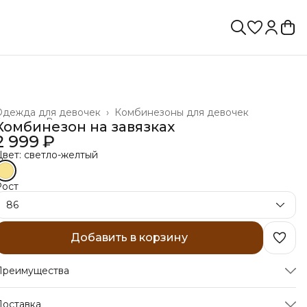
Одежда для девочек
›
Комбинезоны для девочек
лавная
›
Все товары
›
Комбинезон на завязках
2 999 ₽
вет: светло-желтый
Рост
86
Добавить в корзину
Преимущества
Оплата частями в Сплит
Доставка
Оплата — картой, СБП или наличными