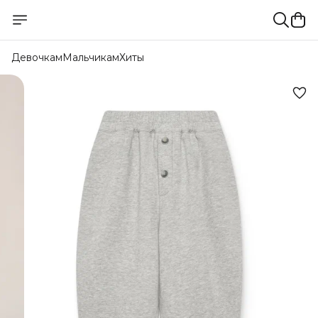
Девочкам
Мальчикам
Хиты