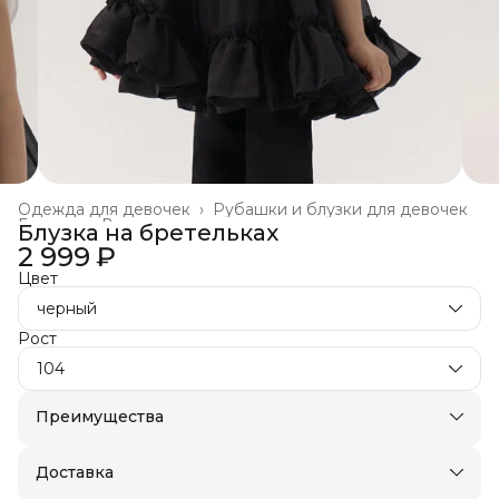
Одежда для девочек
›
Рубашки и блузки для девочек
Главная
›
Все товары
›
Блузка на бретельках
2 999 ₽
Цвет
черный
Рост
104
Преимущества
Оплата частями в Сплит
Оплата — картой, СБП или наличными
Доставка