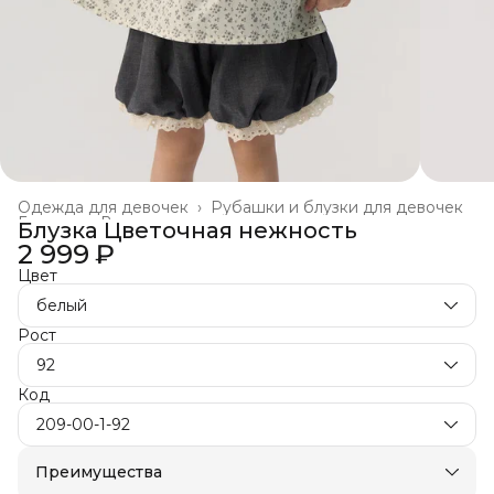
Одежда для девочек
›
Рубашки и блузки для девочек
Главная
›
Все товары
›
Блузка Цветочная нежность
2 999 ₽
Цвет
белый
Рост
92
Код
209-00-1-92
Преимущества
Оплата частями в Сплит